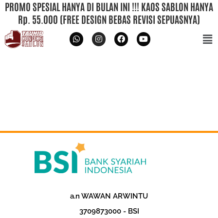
PROMO SPESIAL HANYA DI BULAN INI !!! KAOS SABLON HANYA
Rp. 55.000 (FREE DESIGN BEBAS REVISI SEPUASNYA)
a.n WAWAN ARWINTU
‎3709873000 - BSI