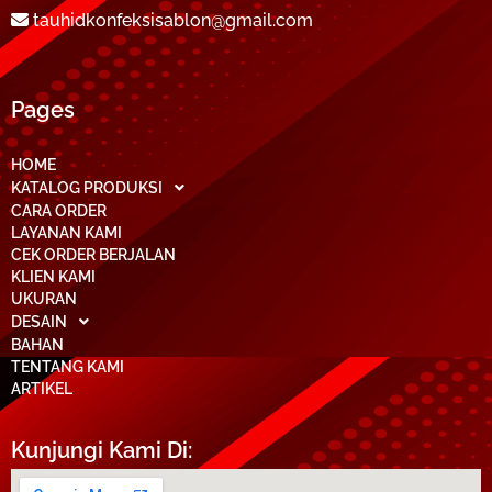
tauhidkonfeksisablon@gmail.com
Pages
HOME
KATALOG PRODUKSI
CARA ORDER
LAYANAN KAMI
CEK ORDER BERJALAN
KLIEN KAMI
UKURAN
DESAIN
BAHAN
TENTANG KAMI
ARTIKEL
Kunjungi Kami Di: