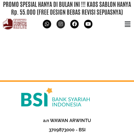
PROMO SPESIAL HANYA DI BULAN INI !!! KAOS SABLON HANYA
Rp. 55.000 (FREE DESIGN BEBAS REVISI SEPUASNYA)
a.n WAWAN ARWINTU
‎3709873000 - BSI