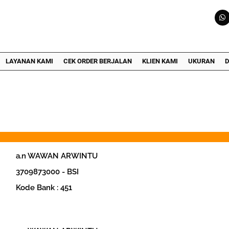
LAYANAN KAMI
CEK ORDER BERJALAN
KLIEN KAMI
UKURAN
D
a.n WAWAN ARWINTU
‎3709873000 - BSI
Kode Bank : 451