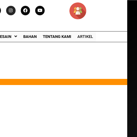
ESAIN
BAHAN
TENTANG KAMI
ARTIKEL