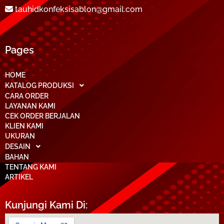
tauhidkonfeksisablon@gmail.com
Pages
HOME
KATALOG PRODUKSI
CARA ORDER
LAYANAN KAMI
CEK ORDER BERJALAN
KLIEN KAMI
UKURAN
DESAIN
BAHAN
TENTANG KAMI
ARTIKEL
Kunjungi Kami Di: