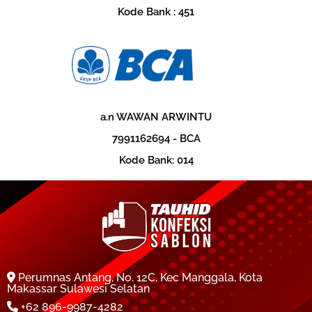
Kode Bank : 451
a.n WAWAN ARWINTU
‎7991162694 - BCA
‎Kode Bank: 014
Perumnas Antang, No. 12C, Kec Manggala, Kota
Makassar Sulawesi Selatan
+62 896-9987-4282