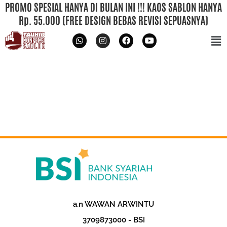
PROMO SPESIAL HANYA DI BULAN INI !!! KAOS SABLON HANYA
Rp. 55.000 (FREE DESIGN BEBAS REVISI SEPUASNYA)
a.n WAWAN ARWINTU
‎3709873000 - BSI