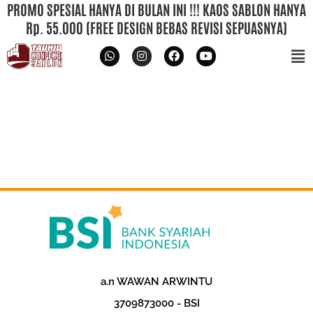
PROMO SPESIAL HANYA DI BULAN INI !!! KAOS SABLON HANYA
Rp. 55.000 (FREE DESIGN BEBAS REVISI SEPUASNYA)
a.n WAWAN ARWINTU
‎3709873000 - BSI