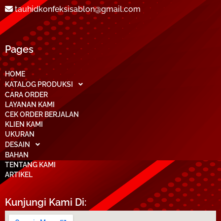
tauhidkonfeksisablon@gmail.com
Pages
HOME
KATALOG PRODUKSI
CARA ORDER
LAYANAN KAMI
CEK ORDER BERJALAN
KLIEN KAMI
UKURAN
DESAIN
BAHAN
TENTANG KAMI
ARTIKEL
Kunjungi Kami Di: