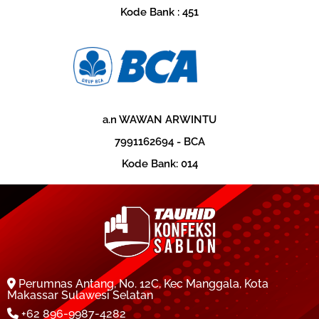
Kode Bank : 451
a.n WAWAN ARWINTU
‎7991162694 - BCA
‎Kode Bank: 014
Perumnas Antang, No. 12C, Kec Manggala, Kota
Makassar Sulawesi Selatan
+62 896-9987-4282