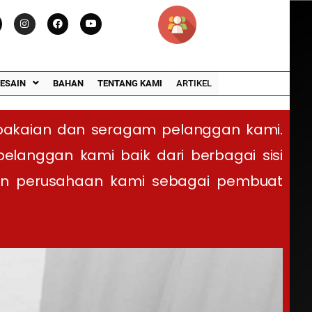
ESAIN
BAHAN
TENTANG KAMI
ARTIKEL
pakaian dan seragam pelanggan kami.
anggan kami baik dari berbagai sisi
an perusahaan kami sebagai pembuat