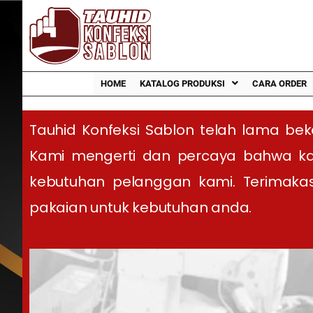
HOME
KATALOG PRODUKSI
CARA ORDER
Tauhid Konfeksi Sablon telah lama 
Kami mengerti dan percaya bahwa ka
kebutuhan pelanggan kami. Terimak
pakaian untuk kebutuhan anda.