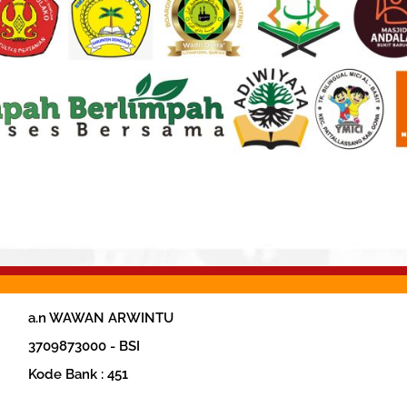
a.n WAWAN ARWINTU
‎3709873000 - BSI
Kode Bank : 451