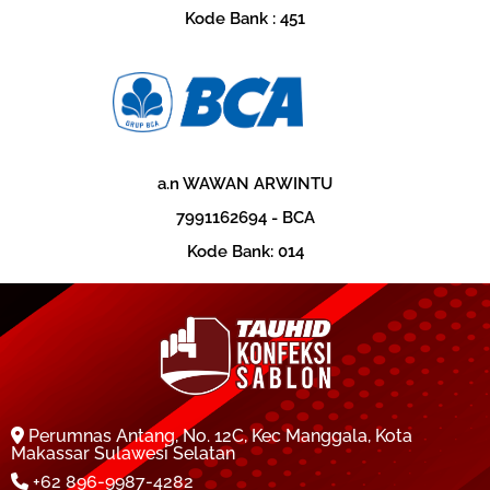
Kode Bank : 451
a.n WAWAN ARWINTU
‎7991162694 - BCA
‎Kode Bank: 014
Perumnas Antang, No. 12C, Kec Manggala, Kota
Makassar Sulawesi Selatan
+62 896-9987-4282