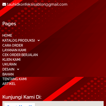
tauhidkonfeksisablon@gmail.com
Pages
HOME
KATALOG PRODUKSI
CARA ORDER
LAYANAN KAMI
CEK ORDER BERJALAN
KLIEN KAMI
UKURAN
DESAIN
BAHAN
TENTANG KAMI
ARTIKEL
Kunjungi Kami Di: