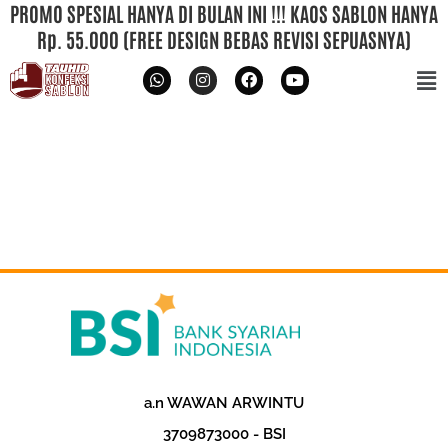
PROMO SPESIAL HANYA DI BULAN INI !!! KAOS SABLON HANYA
Rp. 55.000 (FREE DESIGN BEBAS REVISI SEPUASNYA)
a.n WAWAN ARWINTU
‎3709873000 - BSI