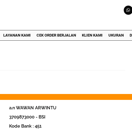
LAYANAN KAMI
CEK ORDER BERJALAN
KLIEN KAMI
UKURAN
D
a.n WAWAN ARWINTU
‎3709873000 - BSI
Kode Bank : 451